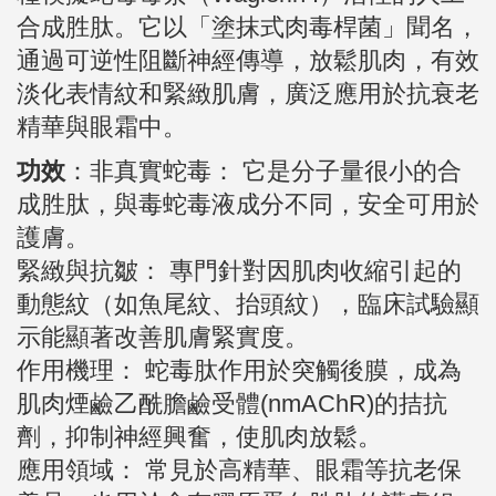
合成胜肽。它以「塗抹式肉毒桿菌」聞名，
通過可逆性阻斷神經傳導，放鬆肌肉，有效
淡化表情紋和緊緻肌膚，廣泛應用於抗衰老
精華與眼霜中。
功效
：非真實蛇毒： 它是分子量很小的合
成胜肽，與毒蛇毒液成分不同，安全可用於
護膚。
緊緻與抗皺： 專門針對因肌肉收縮引起的
動態紋（如魚尾紋、抬頭紋），臨床試驗顯
示能顯著改善肌膚緊實度。
作用機理： 蛇毒肽作用於突觸後膜，成為
肌肉煙鹼乙酰膽鹼受體(nmAChR)的拮抗
劑，抑制神經興奮，使肌肉放鬆。
應用領域： 常見於高精華、眼霜等抗老保