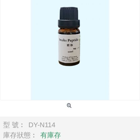
型 號︰
DY-N114
庫存狀態︰
有庫存