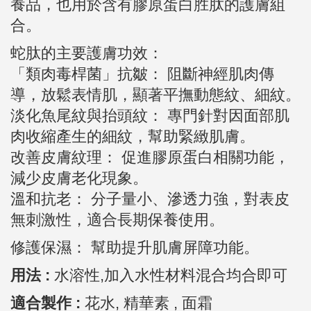
養品，也用於含有膠原蛋白胜肽的護膚組
合。
蛇肽的主要護膚功效：
「類肉毒桿菌」抗皺： 阻斷神經肌肉傳
導，放鬆表情肌，顯著平撫動態紋、細紋。
淡化魚尾紋與抬頭紋： 專門針對因面部肌
肉收縮產生的細紋，幫助緊緻肌膚。
改善皮膚紋理： 促進膠原蛋白相關功能，
減少皮膚老化現象。
溫和抗老： 分子量小、滲透力強，對表皮
無刺激性，適合長期保養使用。
修護保濕： 幫助提升肌膚屏障功能。
用法 :
水溶性,加入水性材料混合均合即可
適合製作 :
花水, 精華素 , 面霜