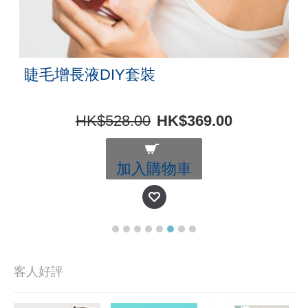
7
08
26
24
Days
Hours
Min
Sec
【玫瑰節優惠】買一送一 Rose Alba
Hydrosol 雙重蒸餾白玫瑰花水 100ml
HK$336.00
HK$168.00
加入購物車
客人好評