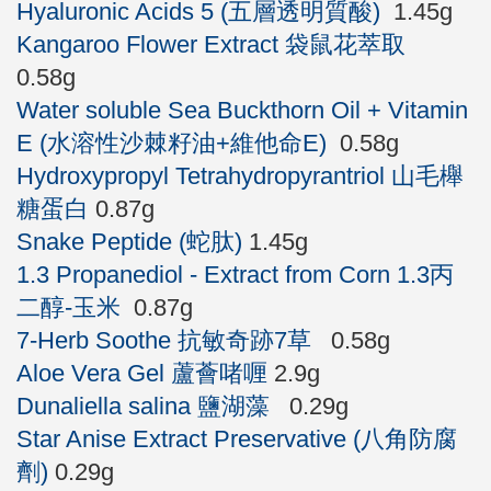
Hyaluronic Acids 5 (五層透明質酸)
1.45g
Kangaroo Flower Extract 袋鼠花萃取
0.58g
Water soluble Sea Buckthorn Oil + Vitamin
E (水溶性沙棘籽油+維他命E)
0.58g
Hydroxypropyl Tetrahydropyrantriol 山毛櫸
糖蛋白
0.87g
Snake Peptide (蛇肽)
1.45g
1.3 Propanediol - Extract from Corn 1.3丙
二醇-玉米
0.87g
7-Herb Soothe 抗敏奇跡7草
0.58g
Aloe Vera Gel 蘆薈啫喱
2.9g
Dunaliella salina 鹽湖藻
0.29g
Star Anise Extract Preservative (八角防腐
劑)
0.29g