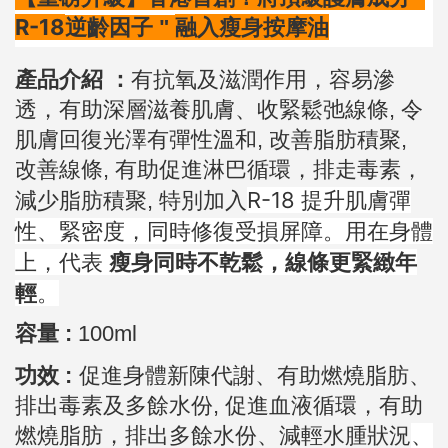
R-18
融入瘦身按摩油
逆齡因子 "
產品介紹 ：
有抗氧及滋潤作用，容易滲
透，有助深層滋養肌膚、收緊鬆弛線條, 令
肌膚回復光澤有彈性
溫和,
改善
脂肪積聚,
改善
線條, 有助促進淋巴循環，排走毒素，
特別加入
R-18 提升肌膚彈
減少脂肪積聚,
性、緊密度，同時修復受損屏障。用在身體
上，代表
瘦身同時不乾鬆，線條更緊緻年
輕
。
容量 :
100ml
功效 :
促進身體新陳代謝、有助燃燒脂肪、
排出毒素及多餘水份,
促進血液循環，有助
燃燒脂肪，排出多餘水份、減輕水腫狀況
、