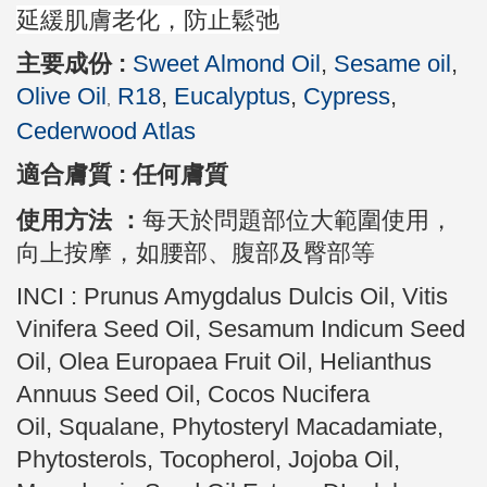
延緩肌膚老化，防止鬆弛
主要成份 :
Sweet Almond Oil
,
Sesame oil
,
Olive Oil
R18
,
Eucalyptus
,
Cypress
,
,
Cederwood Atlas
適合膚質 :
任何膚質
使用方法 ：
每天於問題部位大範圍使用，
向上按摩，如腰部、腹部及臀部等
INCI :
Prunus Amygdalus Dulcis Oil, Vitis
Vinifera Seed Oil, Sesamum Indicum Seed
Oil, Olea Europaea Fruit Oil, Helianthus
Annuus Seed Oil, Cocos Nucifera
Oil, Squalane, Phytosteryl Macadamiate,
Phytosterols, Tocopherol, Jojoba Oil,