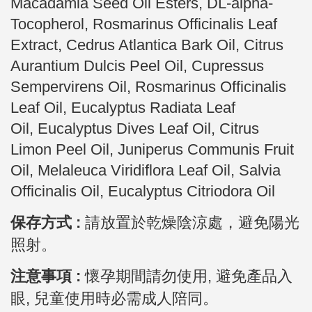
Macadamia Seed Oil Esters, DL-alpha-
Tocopherol, Rosmarinus Officinalis Leaf
Extract, Cedrus Atlantica Bark Oil, Citrus
Aurantium Dulcis Peel Oil, Cupressus
Sempervirens Oil, Rosmarinus Officinalis
Leaf Oil, Eucalyptus Radiata Leaf
Oil, Eucalyptus Dives Leaf Oil, Citrus
Limon Peel Oil, Juniperus Communis Fruit
Oil, Melaleuca Viridiflora Leaf Oil, Salvia
Officinalis Oil, Eucalyptus Citriodora Oil
保存方式 :
請放置於乾燥陰涼處，避免陽光
照射。
注意事項 :
懷孕期間請勿使用,
避免產品入
眼, 兒童使用時必需成人陪同。