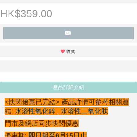
HK$359.00
收藏
產品詳細介紹
<
快閃
優惠已完結> 產品詳情可參考相關連
結:
水溶性氧化鋅
,
水溶性二氧化肽
門市及網店同步
快閃
優惠
優惠期:
即日起至6月15日止