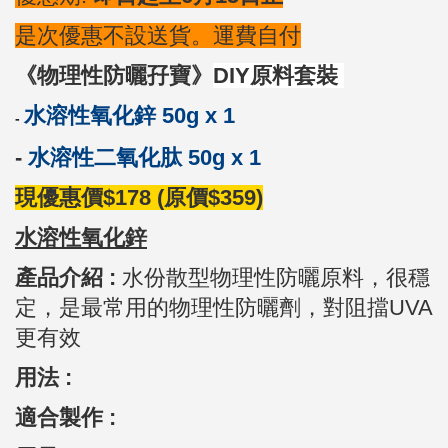
是次優惠不設送貨。運費自付
《物理性防曬孖寶》
DIY原料套裝
水溶性氧化鋅 50g x 1
-
-
水溶性二氧化肽 50g x 1
現優惠價$178 (原價$359)
水溶性氧化鋅
產品介紹 :
水份散型物理性防曬原料，很穩
定，是最常用的物理性防曬劑，對阻擋UVA
更有效
用法 :
適合製作 :