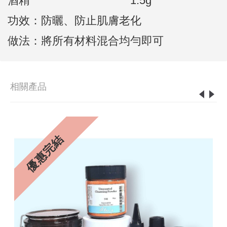
酒精 1.5g
功效：防曬、防止肌膚老化
做法：將所有材料混合均勻即可
相關產品
3%
優惠完結