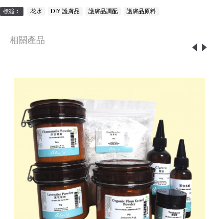
標簽︰
花水
,
DIY 護膚品
,
護膚品調配
,
護膚品原料
相關產品