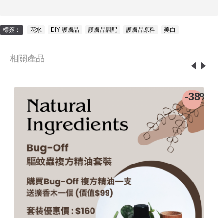
標簽︰
花水
,
DIY 護膚品
,
護膚品調配
,
護膚品原料
,
美白
相關產品
0%
-38%