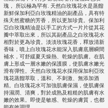
瑰， 所以極為罕有. 天然白玫瑰花水是蒸餾
新鮮保加利亞白玫瑰精油的副產品，具有特
殊天然蜜糖的芳香，所以更加珍貴。保加利
亞白玫瑰精油是以手工的方式一片片從其花
瓣中萃取出來，所以其副產品之白玫瑰花水
相對於更為珍貴。淡淡玫瑰花香，釋放清新
香味，噴上白玫瑰花水能深入肌膚底層瞬間
補水，可舒緩夏天燥熱、乾燥的肌膚。在肌
膚上形成一層水嫩的保護膜，使肌膚水嫩光
滑有彈性。天然白玫瑰花水採用保加利亞玫
瑰花蒸餾萃取，溫和、不刺激、無添加酒
精。白玫瑰花水可加強肌膚保濕，使肌膚保
持濕潤、清爽，對於成熟及粗糙的肌膚有水
嫩的效果。即使是敏感、乾燥的膚質，也都
能有效調理。