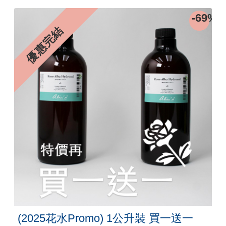
8%
-69%
優惠完結
(2025花水Promo) 1公升裝 買一送一