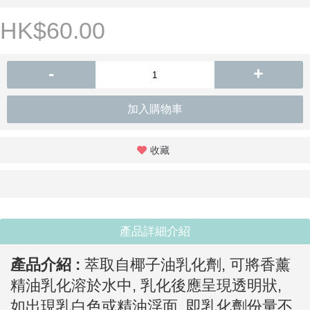
HK$60.00
-
+
加入購物車
收藏
產品詳細介紹
產品介紹 :
萃取自椰子油乳化劑, 可將香薰
精油乳化溶於水中, 乳化後應呈現透明狀,
如出現乳白色或精油浮面, 即乳化劑份量不