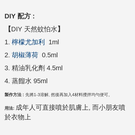
DIY 配方 :
【
DIY 天然蚊怕水
】
1.
檸檬尤加利
1ml
2.
胡椒薄荷
0.5ml
3. 精油乳化劑
4.5ml
4. 蒸餾水
95ml
製作方法 :
先將1-3溶解, 然後再加入4材料攪拌均勻便可。
成年人可直接噴於肌膚上, 而小朋友噴
用法:
於衣物上