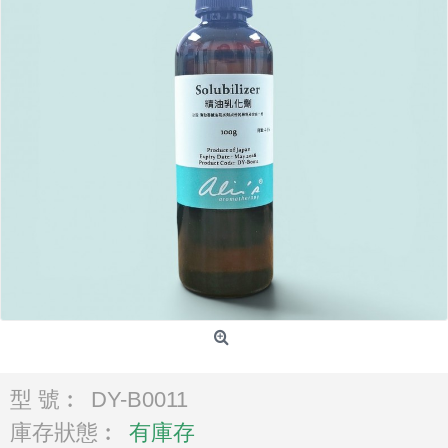
型 號︰
DY-B0011
庫存狀態︰
有庫存