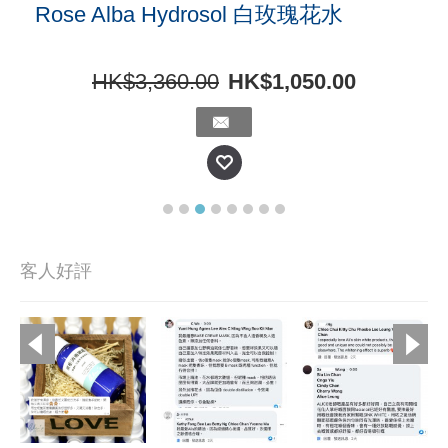
Rose Alba Hydrosol 白玫瑰花水
HK$3,360.00
HK$1,050.00
客人好評