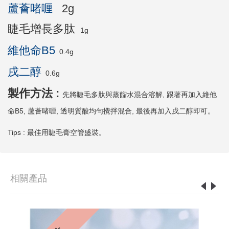
蘆薈啫喱
2g
睫毛
增長
多肽
1g
維他命B5
0.4g
戌二醇
0.6g
製作方法 :
先將睫毛多肽與蒸餾水混合溶解, 跟著再加入維他
命B5, 蘆薈啫喱, 透明質酸均勻攪拌混合, 最後再加入戌二醇即可。
Tips : 最佳用睫毛膏空管盛裝。
相關產品
0%