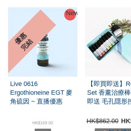
0%
New
優
惠
完
結
Live 0616
【即買即送】Rol
Ergothioneine EGT 麥
Set 香薰治療
角硫因 ~ 直播優惠
即送 毛孔隱形
HK$862.00
HK
HK$169.00