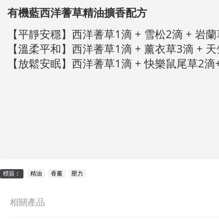
有機藍西洋蓍草精油擴香配方
【平靜安穩】西洋蓍草1滴 + 雪松2滴 + 岩蘭
【溫柔平和】西洋蓍草1滴 + 薰衣草3滴 + 
【放鬆安眠】西洋蓍草1滴 + 快樂鼠尾草2滴+
標簽︰
精油
,
香薰
,
壓力
相關產品