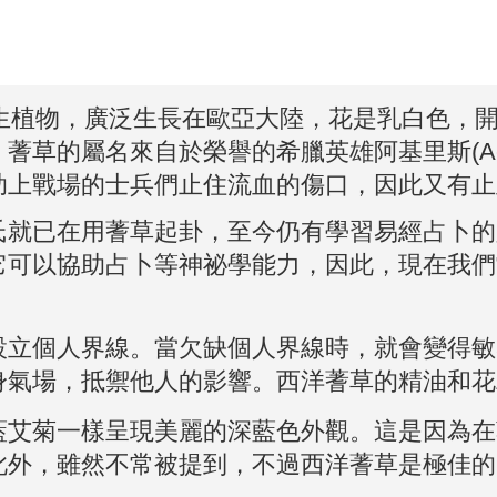
生植物，廣泛生長在歐亞大陸，花是乳白色，開
草的屬名來自於榮譽的希臘英雄阿基里斯(Achi
助上戰場的士兵們止住流血的傷口，因此又有止
氏就已在用蓍草起卦，至今仍有學習易經占卜的
它可以協助占卜等神祕學能力，因此，現在我們
設立個人界線。當欠缺個人界線時，就會變得敏
身氣場，抵禦他人的影響。西洋蓍草的精油和花
藍艾菊一樣呈現美麗的深藍色外觀。這是因為在
此外，雖然不常被提到，不過西洋蓍草是極佳的