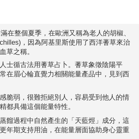
滿在整個夏季，在歐洲又稱為老人的胡椒、
lles)，因為阿基里斯使用了西洋蓍草來治
血草之稱。
人士循古法用蓍草占卜。蓍草象徵陰陽平
常在眉心輪直覺力相關能量產品中，見到西
感脆弱，很難拒絕別人，容易受到他人的情
精都具備這個能量特性。
蒸餾過程中自然產生的「天藍烴」成分，這
更年期支持用油，在能量層面協助身心靈重