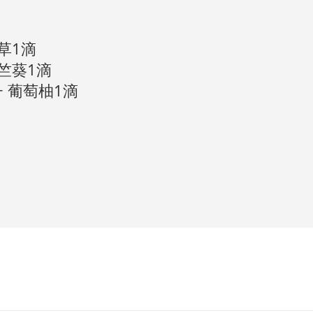
草1滴
天竺葵1滴
 葡萄柚1滴