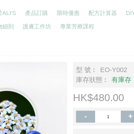
ALI’S
產品訂購
限時優惠
配方計算器
D
物細則
護膚工作坊
專業芳療課程
型 號︰
EO-Y002
庫存狀態︰
有庫存
HK$480.00
-
+