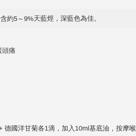
天藍烴，深藍色為佳。
含約5～9%
緩頭痛
+ 德國洋甘菊各1滴
，加入10ml基底油，按摩