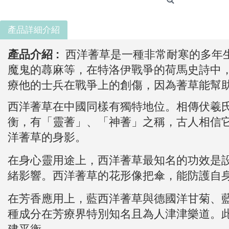
產品詳細介紹
產品介紹 :
西洋蓍草是一種非常耐寒的多年
魔鬼的蕁麻等，在特洛伊戰爭的荷馬史詩中，蓍
療他的士兵在戰爭上的創傷，因為蓍草能幫
西洋蓍草在中國同樣有獨特地位。相傳伏羲
衡，有「靈蓍」、「神蓍」之稱，古人相信
洋蓍草的身影。
在身心靈用途上，西洋蓍草最知名的功效是
緒影響。西洋蓍草的花形像把傘，能防護自
在芳香應用上，藍西洋蓍草與德國洋甘菊、
種成分在芳療界特別知名且為人津津樂道。
建平衡。