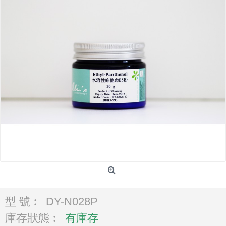
型 號︰
DY-N028P
庫存狀態︰
有庫存