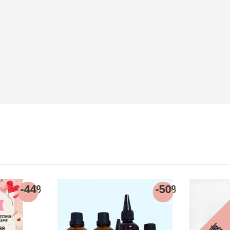
-44%
-50%