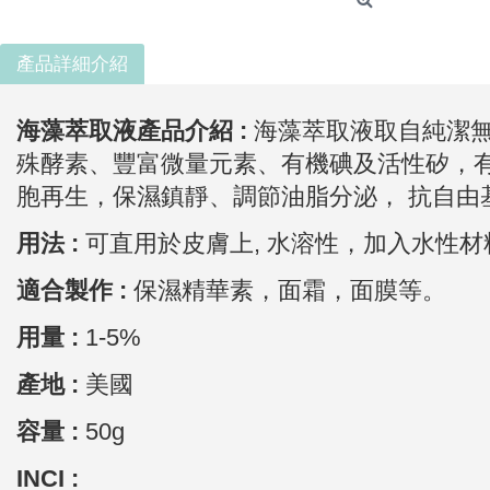
產品詳細介紹
海藻萃取液
產品介紹 :
海藻萃取液
取自純潔無
殊酵素、豐富微量元素、有機碘及活性矽，
胞再生，保濕鎮靜、調節油脂分泌， 抗自由
用法 :
可直用於皮膚上,
水溶性，加入水性材
適合製作 :
保濕精華素，面霜，面膜等。
用量 :
1-5%
產地 :
美國
容量 :
50g
INCI :