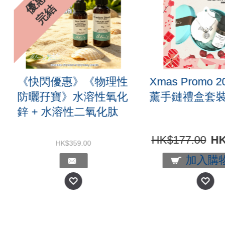
優
惠
完
結
套
《快閃優惠》《物理性
Xmas Promo
防曬孖寶》水溶性氧化
薰手鏈禮盒
鋅 + 水溶性二氧化肽
00
HK$177.00
HK$359.00
加入