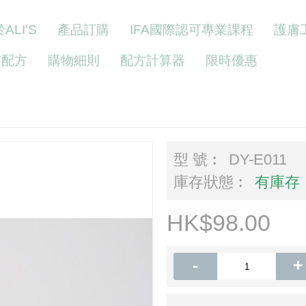
ALI’S
產品訂購
IFA國際認可專業課程
護膚
Y配方
購物細則
配方計算器
限時優惠
型 號︰
DY-E011
庫存狀態︰
有庫存
HK$98.00
-
+