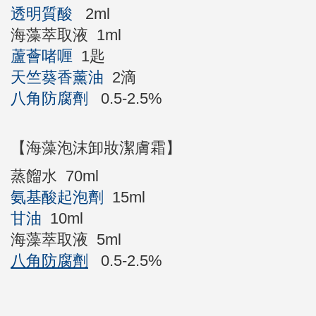
透明質酸
2ml
海藻萃取液 1ml
蘆薈啫喱
1匙
天竺葵香薰油
2滴
八角防腐劑
0.5-2.5%
【海藻泡沫卸妝潔膚霜】
蒸餾水 70ml
氨基酸起泡劑
15ml
甘油
10ml
海藻萃取液 5ml
八角防腐劑
0.5-2.5%