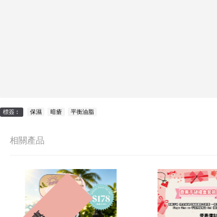
標簽︰
保濕
,
暗瘡
,
平衡油脂
相關產品
30%