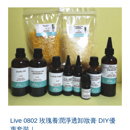
0%
Live 0802 玫瑰養潤淨透卸妝膏 DIY優
惠套裝｜