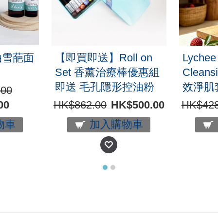
油雪葩面
【即買即送】Roll on
Lychee 
Set 香薰治療棒優惠組
Cleans
即送 毛孔隱形控油粉
效淨肌
.00
00
HK$862.00
HK$500.00
HK$428
物車
加入購物車