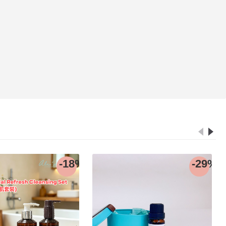
-18%
-29%