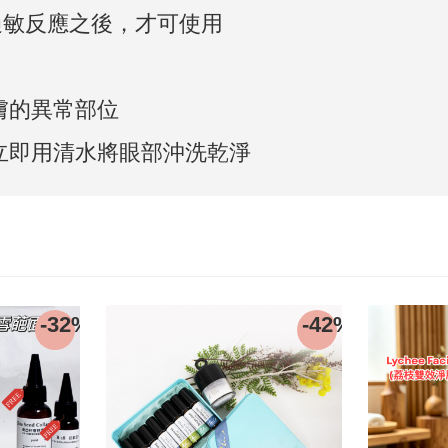
過敏反應之後，才可使用
膚的異常部位
請立即用清水將眼部沖洗乾淨
-32%
-42%