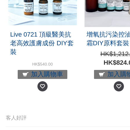
Live 0721 頂級醫美抗
增氧抗污染控
⽼高效護膚成份 DIY套
霜DIY原料套裝
裝
HK$1,212
HK$824.
HK$540.00
加入購物車
加入購
客人好評