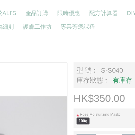
ALI’S
產品訂購
限時優惠
配方計算器
D
物細則
護膚工作坊
專業芳療課程
型 號︰
S-S040
庫存狀態︰
有庫存
HK$350.00
Rose Moisturizing Mask:
*
100g