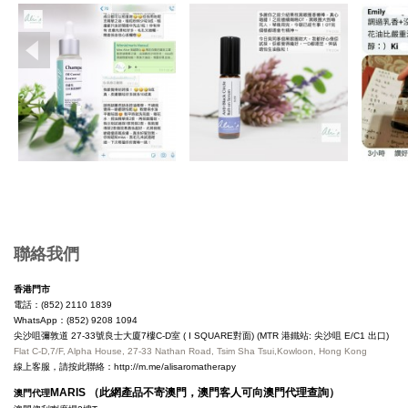
Copyright © 2019, Ali's Aromatherapy, All Rights Reserved.
聯絡我們
香港門市
電話：(852) 2110 1839
WhatsApp：(852) 9208 1094
尖沙咀彌敦道 27-33號良士大廈7樓C-D室 ( I SQUARE對面) (MTR 港鐵站: 尖沙咀 E/C1 出口)
Flat C-D,7/F, Alpha House, 27-33 Nathan Road, Tsim Sha Tsui,Kowloon, Hong Kong
線上客服，請按此聯絡：
http://m.me/alisaromatherapy
MARIS （此網產品不寄澳門，澳門客人可向澳門代理查詢）
澳門代理