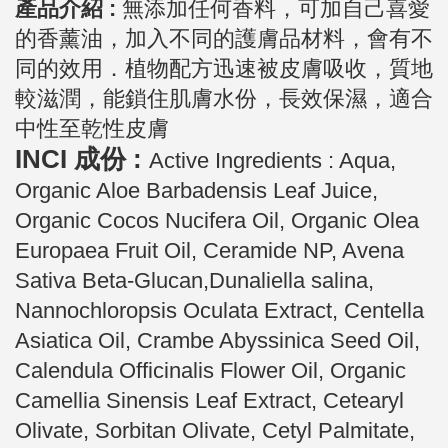
產品介紹 :
無添加任何香料，可加自己喜愛
的香薰油，加入不同的護膚品材料，會有不
同的效用．
植物配方迅速被皮膚吸收，質地
較滋潤，能鎖住肌膚水份，長效保濕，適合
中性至乾性皮膚
INCI 成份 :
Active Ingredients : Aqua,
Organic Aloe Barbadensis Leaf Juice,
Organic Cocos Nucifera Oil, Organic Olea
Europaea Fruit Oil, Ceramide NP, Avena
Sativa Beta-Glucan,Dunaliella salina,
Nannochloropsis Oculata Extract, Centella
Asiatica Oil, Crambe Abyssinica Seed Oil,
Calendula Officinalis Flower Oil, Organic
Camellia Sinensis Leaf Extract, Cetearyl
Olivate, Sorbitan Olivate, Cetyl Palmitate,