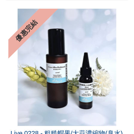
0%
優惠完結
Live 0228 - 粗糙帽果/大蒜濃縮物(臭水)