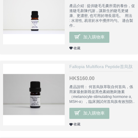
產品介紹 : 提供睫毛毛囊所需的養份，促
進睫毛新陳代謝，讓新生的睫毛更健
康、更濃密, 也可用於增長眉毛。 用法
: 水溶性, 易溶於水中攪拌均勻。 適合製
作..
加入購物車
收藏
Fallopia Multiflora Peptide首烏肽
HK$160.00
產品說明： 何首烏肽萃取自何首烏，係
而家最創新既促黑色素細胞刺激素
（melanocyte-stimulating hormone α,
MSH-α），臨床測試何首烏肽有效預防..
加入購物車
收藏