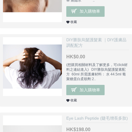
華 蒸餾水 ..
加入購物車
收藏
DIY勝肽烏髮護髮素 ｜DIY護膚品
調配配方
HK$0.00
(想購買相關材料及了解更多，可click材
料之連結進入) DIY勝肽烏髮護髮素配
方 60ml 所需護膚材料： 水 44.5ml 葡
聚糖蛋白柔順劑 2..
加入購物車
收藏
Eye Lash Peptide (睫毛增長多肽)
HK$198.00