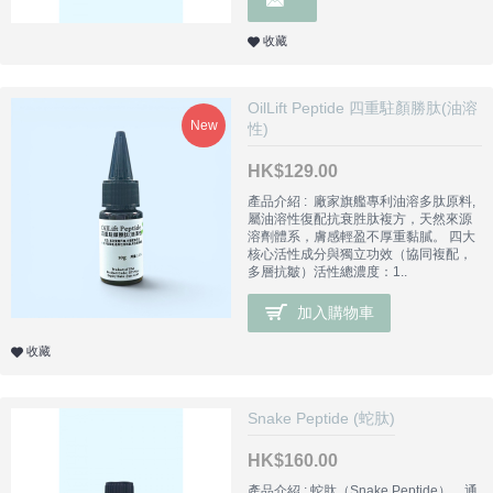
收藏
OilLift Peptide 四重駐顏勝肽(油溶
New
性)
HK$129.00
產品介紹 : 廠家旗艦專利油溶多肽原料,
屬油溶性復配抗衰胜肽複方，天然來源
溶劑體系，膚感輕盈不厚重黏膩。 四大
核心活性成分與獨立功效（協同複配，
多層抗皺）活性總濃度：1..
加入購物車
收藏
Snake Peptide (蛇肽)
HK$160.00
產品介紹 : 蛇肽（Snake Peptide），通