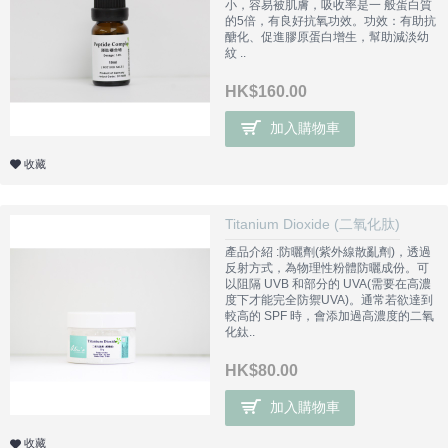
小，容易被肌膚，吸收率是一 般蛋白質
的5倍，有良好抗氧功效。功效：有助抗
醣化、促進膠原蛋白增生，幫助減淡幼
紋 ..
HK$160.00
加入購物車
收藏
Titanium Dioxide (二氧化肽)
產品介紹 :防曬劑(紫外線散亂劑)，透過
反射方式，為物理性粉體防曬成份。可
以阻隔 UVB 和部分的 UVA(需要在高濃
度下才能完全防禦UVA)。通常若欲達到
較高的 SPF 時，會添加過高濃度的二氧
化鈦..
HK$80.00
加入購物車
收藏