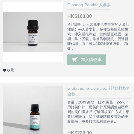
Ginseng Peptide人參肽
HK$160.00
產品說明： 人參肽中含有豐富的人參活
性成分—人參皂苷、多種氨基酸及維生
素，滲入髮根深處，使頭髮更穩固、強
韌、防止脱髮，修補脆弱髮質，促進新
陳代謝，而且可以100%快速吸收。 功
效：..
加入購物車
收藏
Glutathione Complex 穀胱甘肽複
合物
容量：20ml 產地：日本 用量：2-5% 不
用打美白針！用美白針原料調整自己專
屬的美白護膚品 打破傳統美白方式！想
要肌膚變白，除了傳統防曬及有效的美
白成份，更要打散現有黑色素..
HK$220.00