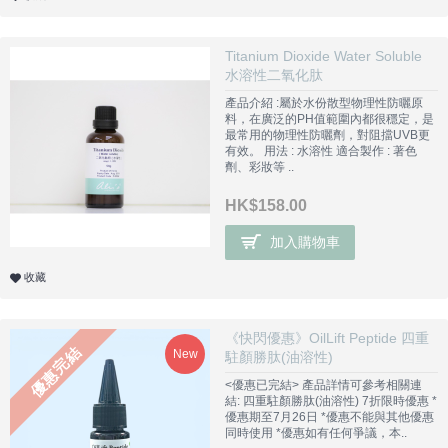
Titanium Dioxide Water Soluble
水溶性二氧化肽
產品介紹 :屬於水份散型物理性防曬原
料，在廣泛的PH值範圍內都很穩定，是
最常用的物理性防曬劑，對阻擋UVB更
有效。 用法 : 水溶性 適合製作 : 著色
劑、彩妝等 ..
HK$158.00
加入購物車
收藏
《快閃優惠》OilLift Peptide 四重
優惠完結
New
駐顏勝肽(油溶性)
<優惠已完結> 產品詳情可參考相關連
結: 四重駐顏勝肽(油溶性) 7折限時優惠 *
優惠期至7月26日 *優惠不能與其他優惠
同時使用 *優惠如有任何爭議，本..