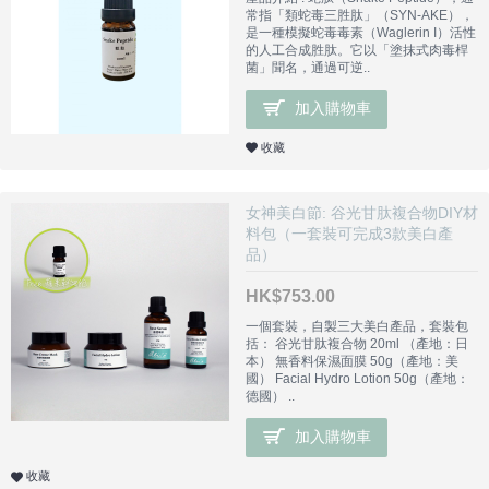
常指「類蛇毒三胜肽」（SYN-AKE），
是一種模擬蛇毒毒素（Waglerin I）活性
的人工合成胜肽。它以「塗抹式肉毒桿
菌」聞名，通過可逆..
加入購物車
收藏
女神美白節: 谷光甘肽複合物DIY材
料包（一套裝可完成3款美白產
品）
HK$753.00
一個套裝，自製三大美白產品，套裝包
括： 谷光甘肽複合物 20ml （產地：日
本） 無香料保濕面膜 50g（產地：美
國） Facial Hydro Lotion 50g（產地：
德國） ..
加入購物車
收藏