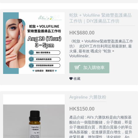
蛇肽 + Volufiline 緊緻豐盈護膚品
工作坊｜DIY護膚品工作坊
HK$680.00
《蛇肽 + Volufiline緊緻豐盈護膚品工作
坊》 此DIY工作坊利用近期最新鮮, 最
火爆, 最有效 嘅成分 “蛇肽 ×
Volufiline&r..
加入購物車
收藏
Argireline 六勝肽粉
HK$150.00
產品介紹 : Ali's 六勝肽粉是由六種胺基
酸結合一個脂肪酸鏈，分子微細，即是
分子微細蛋白質，而蛋白質最小的單位
稱為胺基酸，促進膠原蛋白增生，提升
收緊肌膚，增加彈性，淡化細紋。&n..