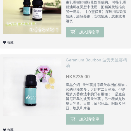
由乳香樹的樹脂蒸餾而成的。 神聖乳香
精油可在冥想中使用，把精神狀態推向
另一境界。 【心靈保養】深層消除緊張
情緒，緩解憂傷，安撫情緒，悲傷或者
沮喪..
加入購物車
收藏
Geranium Bourbon 波旁天竺葵精
油
HK$235.00
產品介紹 : 天竺葵是原產於非洲的植物，
它的品種繁多，大約有二百多種。但是
用於芳香療法中的只有兩種；一是產自
留尼旺島的波旁天竺葵，另一種就是玫
瑰天竺葵。目前，留尼旺島、阿爾及利
亞、埃及和摩洛..
加入購物車
收藏