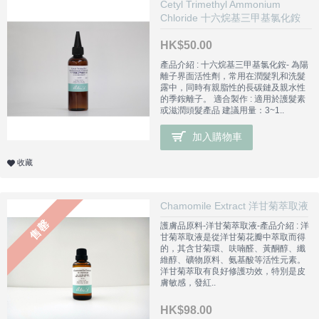
Cetyl Trimethyl Ammonium
Chloride 十六烷基三甲基氯化銨
HK$50.00
產品介紹 : 十六烷基三甲基氯化銨- 為陽
離子界面活性劑，常用在潤髮乳和洗髮
露中，同時有親脂性的長碳鏈及親水性
的季銨離子。 適合製作 : 適用於護髮素
或滋潤頭髮產品 建議用量：3~1..
加入購物車
收藏
Chamomile Extract 洋甘菊萃取液
售罄
護膚品原料-洋甘菊萃取液-產品介紹 : 洋
甘菊萃取液是從洋甘菊花瓣中萃取而得
的，其含甘菊環、呋喃醛、黃酮醇、纖
維醇、礦物原料、氨基酸等活性元素。
洋甘菊萃取有良好修護功效，特別是皮
膚敏感，發紅..
HK$98.00