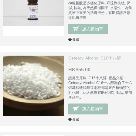
神經氨酸是多樣化原料, 可達到抗敏, 保
濕, 抗皺, 為天然保濕因子, 水溶性，為角
質層中重要的活膚成份，有助保護及修
復肌膚屏障..
加入購物車
收藏
Cetearyl Alcohol C16十八醇
HK$55.00
護膚品原料 -C16十八醇- 產品介紹 :
Cetearyl Alcohol C16十八醇融合了十六
烷基和硬脂醇這兩種都是來自植物類的
乳化蠟，此天然蠟有助於穩定產品, 增加
產品的..
加入購物車
收藏