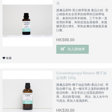
液
護膚品原料-雷公根萃取液 產品介紹 : 雷
公根散布在全世界的熱帶與亞熱帶地
區，傘形科的草本植物。三千年來一直
使用的草藥，有助促進血液循環，刺激
膠原蛋白增生，幫助皮膚自我修復及傷
口癒..
HK$98.00
加入購物車
收藏
Cocamidopropyl Betaine 椰子油
起泡劑 100g
護膚品原料-椰子油起泡劑-產品介紹 : 萃
取自椰子油, 是一種非常之溫和的兩性界
面活性劑，有非常好之清潔及調理作
用，具抗靜電功能。 用法 : 加入水中均
勻混合, 再加入保濕原料, ..
HK$30.00