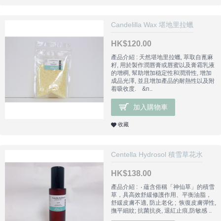
Candelilla Wax 堪地里拉蠟
HK$120.00
產品介紹 : 天然堪地里拉蠟, 萃取自蓖麻
籽, 用於製作潤唇膏或唇蜜以及膏霜乳液
的增稠, 幫助增加稳定性和潤滑性, 增加
成品光澤, 並且增加產品的耐熱性以及附
着吸收度. &n..
加入購物車
收藏
Centella Hydrosol 積雪草花水
HK$138.00
產品介紹 : ‧ 蘊含俗稱「神仙草」的積雪
草，具高效舒緩修護作用、平衡油脂，
舒緩皮膚不適, 防止老化 ; 恢復皮膚彈性,
撫平細紋; 抗菌抗炎, 退紅止痕,防敏感 ..