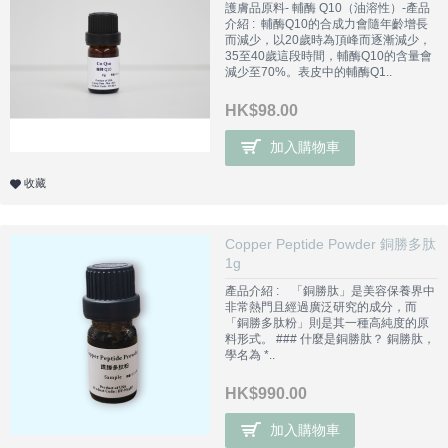
護膚品原料- 輔酶 Q10（油溶性）-產品
介紹 : 輔酶Q10的合成力會隨年齡增長
而減少，以20歲時為頂峰而逐漸減少，
35至40歲這段時間，輔酶Q10的含量會
減少至70%。表皮中的輔酶Q1..
HK$98.00
加入購物車
收藏
Copper Peptide Powder 銅勝多肽
1g
產品介紹 : 「銅勝肽」是美容保養界中
非常熱門且經過廣泛研究的成分，而
「銅勝多肽粉」則是其一種高純度的原
料形式。 ### 什麼是銅勝肽？ 銅勝肽，
學名為 *..
HK$990.00
加入購物車