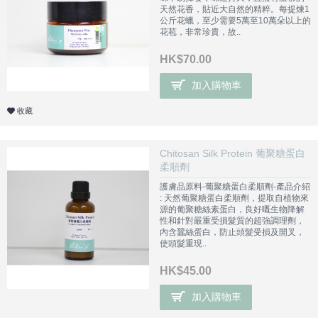
天然花香，貼近大自然的精粹。每提煉1
公斤花蠟，至少需要5萬至10萬朵以上的
花苞，非常珍貴，故..
HK$70.00
加入購物車
收藏
Chitosan Silk Protein 葡聚糖蛋白
柔順劑
護膚品原料-葡聚糖蛋白柔順劑-產品介紹
: 天然葡聚糖蛋白柔順劑，提取自植物來
源的葡聚糖絲素蛋白，良好嘅生物降解
性和針對嚴重受損髮質的超強調理劑，
內含蠶絲蛋白，防止頭髮受損及開叉，
使頭髮重現..
HK$45.00
加入購物車