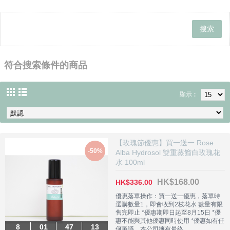
符合搜索條件的商品
顯示︰
【玫瑰節優惠】買一送一 Rose
-50%
Alba Hydrosol 雙重蒸餾白玫瑰花
水 100ml
HK$168.00
HK$336.00
優惠落單操作：買一送一優惠，落單時
選購數量1，即會收到2枝花水 數量有限
售完即止 *優惠期即日起至8月15日 *優
惠不能與其他優惠同時使用 *優惠如有任
8
8
01
01
47
47
12
11
何爭議，本公司擁有最終..