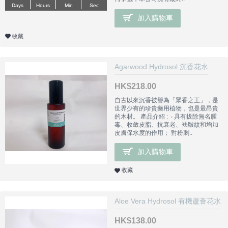
Days
Days
Hours
Hours
Min
Min
Sec
Sec
加入購物車
收藏
Agarwood Hydrosol 沉香花水
HK$218.00
自古以來沉香被譽為「眾香之王」，是
世界少有的珍貴藥用植物，也是最昂貴
的木材。 產品介紹 : ‧ 具有拔除無名腫
毒、收斂皮脂、抗衰老、袪皺紋和增加
皮膚保水度的作用； 對粉刺..
加入購物車
收藏
Aloe Vera Hydrosol 有機蘆薈花水
HK$138.00