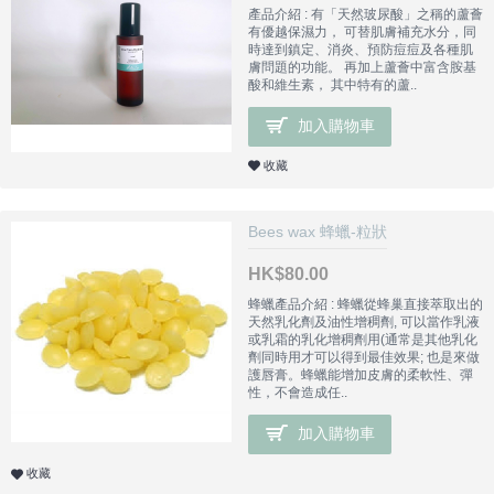
產品介紹 : 有「天然玻尿酸」之稱的蘆薈
有優越保濕力， 可替肌膚補充水分，同
時達到鎮定、消炎、預防痘痘及各種肌
膚問題的功能。 再加上蘆薈中富含胺基
酸和維生素， 其中特有的蘆..
加入購物車
收藏
Bees wax 蜂蠟-粒狀
HK$80.00
蜂蠟產品介紹 : 蜂蠟從蜂巢直接萃取出的
天然乳化劑及油性增稠劑, 可以當作乳液
或乳霜的乳化增稠劑用(通常是其他乳化
劑同時用才可以得到最佳效果; 也是來做
護唇膏。蜂蠟能增加皮膚的柔軟性、彈
性，不會造成任..
加入購物車
收藏